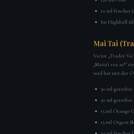
10 ml frischer 
Im Highball üb
Mai Tai (Tra
Victor „Trader Vic
„Maita'i roa ae!" 
und hat mit der Or
30 ml gereifte
30 ml gereifte
15 ml Orange 
15 ml Orgeat (
30 ml frischer 