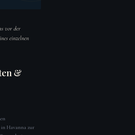
as vor der
ines einzelnen
ten &
hen
 in Havanna zur