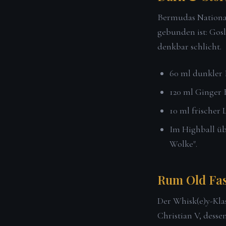
Bermudas National
gebunden ist: Gosl
denkbar schlicht.
60 ml dunkler 
120 ml Ginger 
10 ml frischer 
Im Highball üb
Wolke".
Rum Old Fa
Der Whisk(e)y-Kla
Christian V, desse