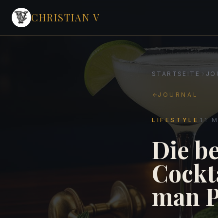
CHRISTIAN V
STARTSEITE
JO
JOURNAL
·
LIFESTYLE
11
M
Die b
Cockt
man P