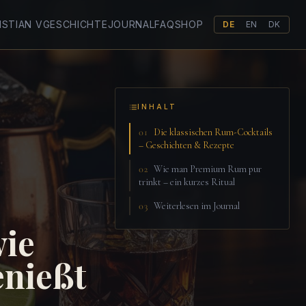
ISTIAN V
GESCHICHTE
JOURNAL
FAQ
SHOP
DE
EN
DK
INHALT
01
Die klassischen Rum-Cocktails
– Geschichten & Rezepte
02
Wie man Premium Rum pur
trinkt – ein kurzes Ritual
03
Weiterlesen im Journal
wie
nießt