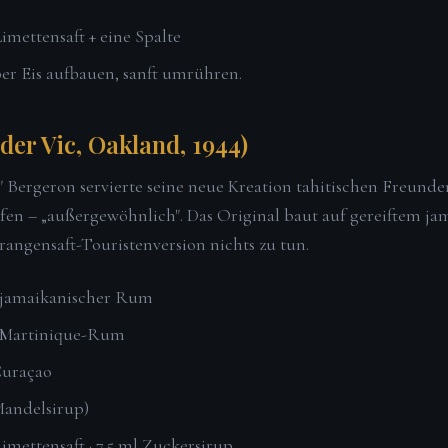
Limettensaft + eine Spalte
er Eis aufbauen, sanft umrühren.
der Vic, Oakland, 1944)
" Bergeron servierte seine neue Kreation tahitischen Freunde
riefen – „außergewöhnlich". Das Original baut auf gereiftem 
angensaft-Touristenversion nichts zu tun.
r jamaikanischer Rum
r Martinique-Rum
Curaçao
Mandelsirup)
Limettensaft · 7,5 ml Zuckersirup