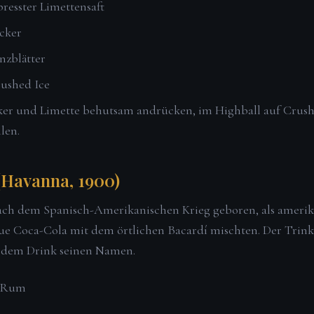
presster Limettensaft
cker
nzblätter
rushed Ice
er und Limette behutsam andrücken, im Highball auf Crush
len.
(Havanna, 1900)
ch dem Spanisch-Amerikanischen Krieg geboren, als amerik
ue Coca-Cola mit dem örtlichen Bacardí mischten. Der Trink
b dem Drink seinen Namen.
r Rum