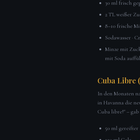
30 ml frisch ge
2 TL weißer Zu
8–10 frische Mi
Sodawasser · C
Minze mit Zuck
mit Soda auffül
Cuba Libre 
In den Monaten na
in Havanna die ne
Cuba libre!" – ga
50 ml gereifte
120 ml Cola