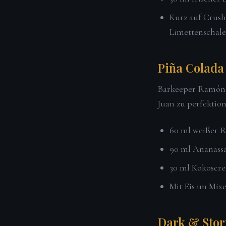
Kurz auf Crush
Limettenschale
Piña Colada 
Barkeeper Ramón „
Juan zu perfektion
60 ml weißer
90 ml Ananassaf
30 ml Kokoscr
Mit Eis im Mixe
Dark & Stor