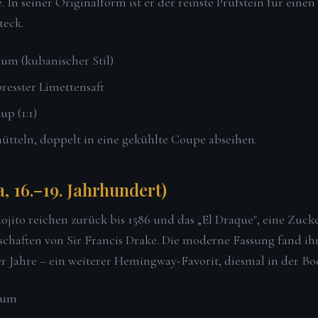
e. In seiner Originalform ist er der reinste Prüfstein für eine
teck.
um (kubanischer Stil)
presster Limettensaft
up (1:1)
hütteln, doppelt in eine gekühlte Coupe abseihen.
, 16.–19. Jahrhundert)
ojito reichen zurück bis 1586 und das „El Draque", eine Zuc
chaften von Sir Francis Drake. Die moderne Fassung fand i
r Jahre – ein weiterer Hemingway-Favorit, diesmal in der Bo
Rum