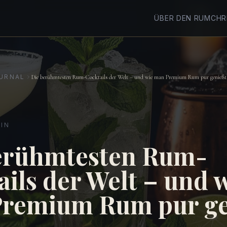
ÜBER DEN RUM
CHR
URNAL
Die berühmtesten Rum-Cocktails der Welt – und wie man Premium Rum pur genießt
IN
erühmtesten Rum-
ails der Welt – und 
remium Rum pur ge