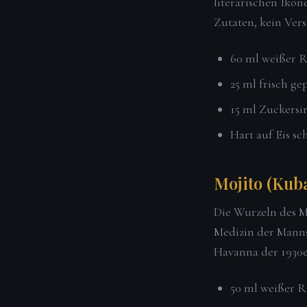
literarischen Ikon
Zutaten, kein Vers
60 ml weißer R
25 ml frisch ge
15 ml Zuckersir
Hart auf Eis sc
Mojito (Kuba
Die Wurzeln des M
Medizin der Manns
Havanna der 1930e
50 ml weißer 