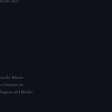
n Rum: drei
kerrohr-Minze-
hre Heimat im
deguita del Medio.