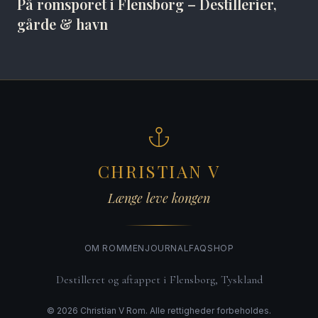
På romsporet i Flensborg – Destillerier,
gårde & havn
CHRISTIAN V
Længe leve kongen
OM ROMMEN
JOURNAL
FAQ
SHOP
Destilleret og aftappet i Flensborg, Tyskland
©
2026
Christian V Rom. Alle rettigheder forbeholdes.