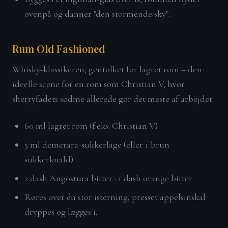
ovenpå og danner "den stormende sky".
Rum Old Fashioned
Whisky-klassikeren, gentolket for lagret rom – den
ideelle scene for en rom som Christian V, hvor
sherryfadets sødme allerede gør det meste af arbejdet.
60 ml lagret rom (f.eks. Christian V)
5 ml demerara-sukkerlage (eller 1 brun
sukkerknald)
2 dash Angostura bitter · 1 dash orange bitter
Røres over én stor isterning, presset appelsinskal
dryppes og lægges i.