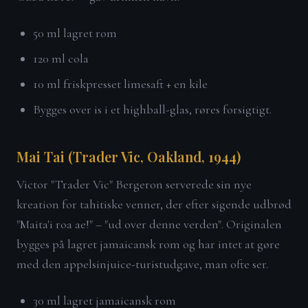
50 ml lagret rom
120 ml cola
10 ml friskpresset limesaft + en kile
Bygges over is i et highball-glas, røres forsigtigt.
Mai Tai (Trader Vic, Oakland, 1944)
Victor "Trader Vic" Bergeron serverede sin nye
kreation for tahitiske venner, der efter sigende udbrød
"Maita'i roa ae!" – "ud over denne verden". Originalen
bygges på lagret jamaicansk rom og har intet at gøre
med den appelsinjuice-turistudgave, man ofte ser.
30 ml lagret jamaicansk rom