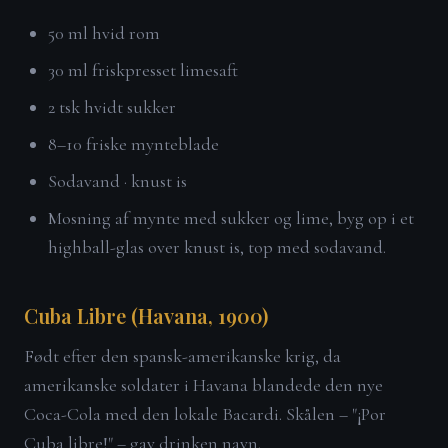
50 ml hvid rom
30 ml friskpresset limesaft
2 tsk hvidt sukker
8–10 friske mynteblade
Sodavand · knust is
Mosning af mynte med sukker og lime, byg op i et
highball-glas over knust is, top med sodavand.
Cuba Libre (Havana, 1900)
Født efter den spansk-amerikanske krig, da
amerikanske soldater i Havana blandede den nye
Coca-Cola med den lokale Bacardi. Skålen – "¡Por
Cuba libre!" – gav drinken navn.