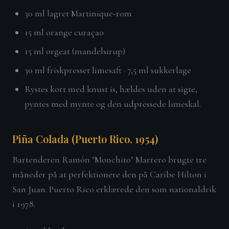
30 ml lagret Martinique-rom
15 ml orange curaçao
15 ml orgeat (mandelsirup)
30 ml friskpresset limesaft · 7,5 ml sukkerlage
Rystes kort med knust is, hældes uden at sigte,
pyntes med mynte og den udpressede limeskal.
Piña Colada (Puerto Rico, 1954)
Bartenderen Ramón "Monchito" Marrero brugte tre
måneder på at perfektionere den på Caribe Hilton i
San Juan. Puerto Rico erklærede den som nationaldrik
i 1978.