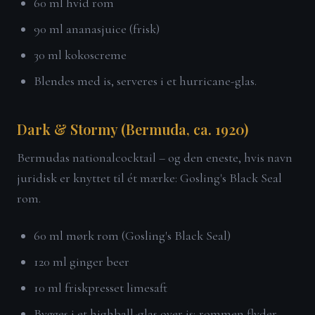
60 ml hvid rom
90 ml ananasjuice (frisk)
30 ml kokoscreme
Blendes med is, serveres i et hurricane-glas.
Dark & Stormy (Bermuda, ca. 1920)
Bermudas nationalcocktail – og den eneste, hvis navn
juridisk er knyttet til ét mærke: Gosling's Black Seal
rom.
60 ml mørk rom (Gosling's Black Seal)
120 ml ginger beer
10 ml friskpresset limesaft
Bygges i et highball-glas over is; rommen flyder