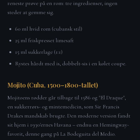
reneste prøve på en rom: tre ingredienser, ingen
steder at gemme sig.
60 ml hvid rom (cubansk stil)
25 ml friskpresset limesaft
15 ml sukkerlage (1:1)
Rystes hårdt med is, dobbelt-sis i en kølet coupe.
Mojito (Cuba, 1500–1800-tallet)
Mojitoens rødder går tilbage til 1586 og "El Draque",
en sukkerrørs- og mintemedicin, som Sir Francis
Drakes mandskab brugte. Den moderne version fandt
sit hjem i 1930'ernes Havana – endnu en Hemingway-
favorit, denne gang på La Bodeguita del Medio.